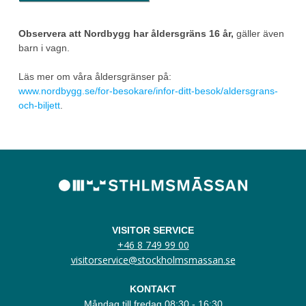
Observera att Nordbygg har åldersgräns 16 år,
gäller även
barn i vagn.
Läs mer om våra åldersgränser på:
www.nordbygg.se/for-besokare/infor-ditt-besok/aldersgrans-
och-biljett
.
VISITOR SERVICE
+46 8 749 99 00
visitorservice@stockholmsmassan.se
KONTAKT
Måndag till fredag 08:30 - 16:30